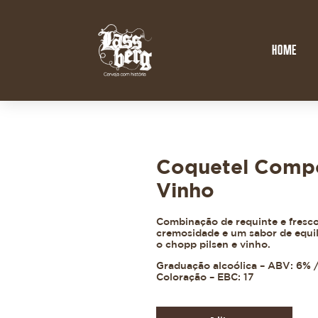
HOME
Coquetel Comp
Vinho
Combinação de requinte e fresc
cremosidade e um sabor de equilí
o chopp pilsen e vinho.
Graduação alcoólica – ABV: 6% /
Coloração – EBC: 17